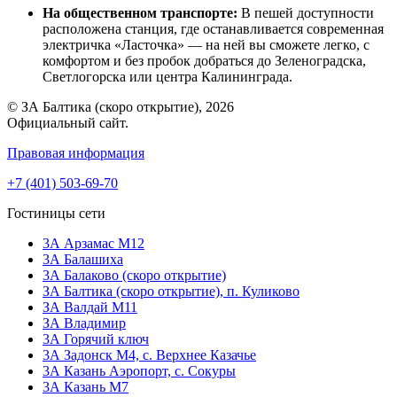
На общественном транспорте:
В пешей доступности
расположена станция, где останавливается современная
электричка «Ласточка» — на ней вы сможете легко, с
комфортом и без пробок добраться до Зеленоградска,
Светлогорска или центра Калининграда.
© ЗА Балтика (скоро открытие), 2026
Официальный сайт.
Правовая информация
+7 (401) 503-69-70
Гостиницы сети
3А Арзамас М12
3А Балашиха
3А Балаково (скоро открытие)
ЗА Балтика (скоро открытие),
п. Куликово
ЗА Валдай M11
ЗА Владимир
3А Горячий ключ
3А Задонск М4,
с. Верхнее Казачье
3А Казань Аэропорт,
с. Сокуры
3А Казань М7