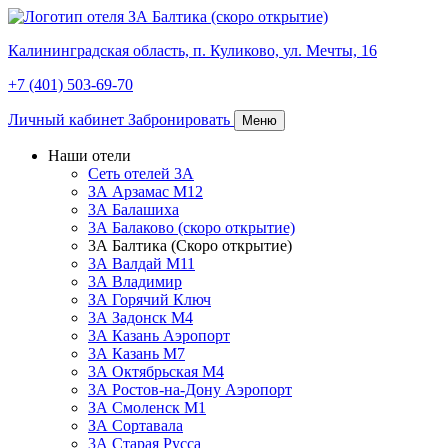
Калининградская область,
п. Куликово,
ул. Мечты, 16
+7 (401) 503-69-70
Личный кабинет
Забронировать
Меню
Наши отели
Сеть отелей 3А
ЗА Арзамас М12
3А Балашиха
3А Балаково (скоро открытие)
3А Балтика (Скоро открытие)
3А Валдай М11
3А Владимир
ЗА Горячий Ключ
3А Задонск М4
3А Казань Аэропорт
3А Казань M7
3А Октябрьская М4
3А Ростов-на-Дону Аэропорт
ЗА Смоленск М1
ЗА Сортавала
3А Старая Русса