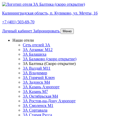
Калининградская область,
п. Куликово,
ул. Мечты, 16
+7 (401) 503-69-70
Личный кабинет
Забронировать
Меню
Наши отели
Сеть отелей 3А
ЗА Арзамас М12
3А Балашиха
3А Балаково (скоро открытие)
3А Балтика (Скоро открытие)
3А Валдай М11
3А Владимир
ЗА Горячий Ключ
3А Задонск М4
3А Казань Аэропорт
3А Казань M7
3А Октябрьская М4
3А Ростов-на-Дону Аэропорт
ЗА Смоленск М1
ЗА Сортавала
3А Старая Русса