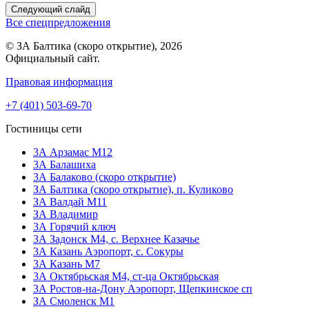
Следующий слайд
Все спецпредложения
© ЗА Балтика (скоро открытие), 2026
Официальный сайт.
Правовая информация
+7 (401) 503-69-70
Гостиницы сети
3А Арзамас М12
3А Балашиха
3А Балаково (скоро открытие)
ЗА Балтика (скоро открытие),
п. Куликово
ЗА Валдай M11
ЗА Владимир
3А Горячий ключ
3А Задонск М4,
с. Верхнее Казачье
3А Казань Аэропорт,
с. Сокуры
3А Казань М7
3А Октябрьская М4,
ст-ца Октябрьская
3А Ростов-на-Дону Аэропорт,
Щепкинское сп
ЗА Смоленск М1